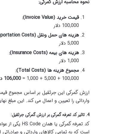
نحوه محاسبه ارزش گمرکی
:
قیمت خرید
(Invoice Value):
100,000 دلار
هزینه های حمل ونقل
(Transportation Costs):
5,000 دلار
هزینه های بیمه
(Insurance Costs):
1,000 دلار
مجموع هزینه ها
(Total Costs):
100,000 + 5,000 + 1,000 =
106,000
دل
ارزش گمرکی این جرثقیل بر اساس مجموع قیمت 
وارداتی را تعیین و اعمال می کند. این مبلغ نه
4.
تاثیر کد تعرفه گمرکی بر ارزش گمرکی جرثقیل
:
کد تعرفه گمرک
است که به تمامی کالاهای وارداتی و صادراتی