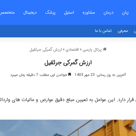
زبان
درمان
مشاوره
استیل
پزشک
دیجیتال
متخصص
ی
معرفی
تماس با ما
پرتال پارسی
»
اقتصادی
»
ارزش گمرکی جرثقیل
ارزش گمرکی جرثقیل
آخرین به روز رسانی: 23 مهر 1403
خواندن این مطلب 7 دقیقه زمان میبرد
رار دارد. این عوامل به تعیین مبلغ دقیق عوارض و مالیات های واردا