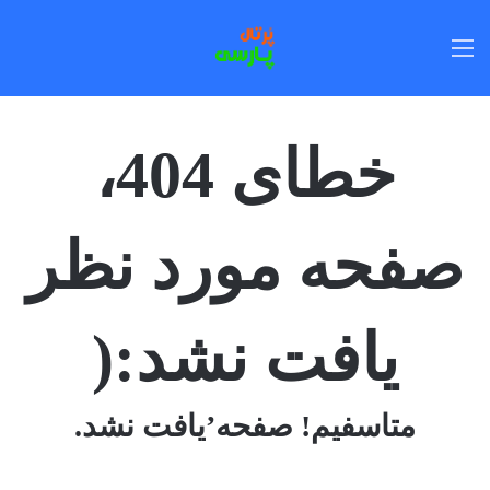
منو
خطای 404،
صفحه مورد نظر
یافت نشد:(
متاسفیم! صفحه’یافت نشد.